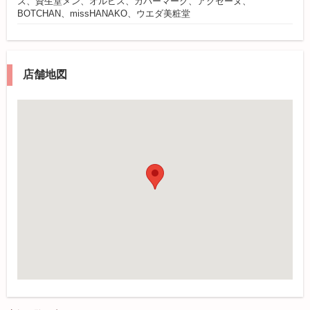
ズ、資生堂メン、オルビス、カバーマーク、アクセーヌ、
BOTCHAN、missHANAKO、ウエダ美粧堂
店舗地図